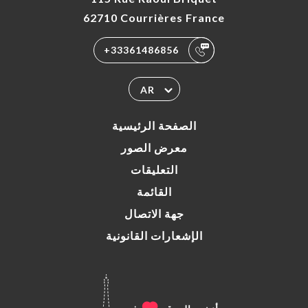
62710 Courrières France
+33361486856
AR
الصفحة الرئيسية
معرض الصور
التعليقات
القائمة
جهة الاتصال
الإشعارات القانونية