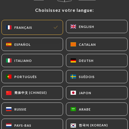
Choisissez votre langue:
Choisissez votre langue:
ENGLISH
ENGLISH
FRANÇAIS
FRANÇAIS
ESPAÑOL
ESPAÑOL
CATALAN
CATALAN
ITALIANO
ITALIANO
DEUTSH
DEUTSH
547 AVIS
RESTAURATION FRANÇAISE TRADITIONNELLE
PORTUGUÊS
PORTUGUÊS
SUÉDOIS
SUÉDOIS
115 Rue Raoul Briquet
62710 Courrières France
简体中文 (CHINESE)
简体中文 (CHINESE)
JAPON
JAPON
RUSSIE
RUSSIE
ARABE
ARABE
Qui sommes nous?
한국어 (KOREAN)
한국어 (KOREAN)
PAYS-BAS
PAYS-BAS