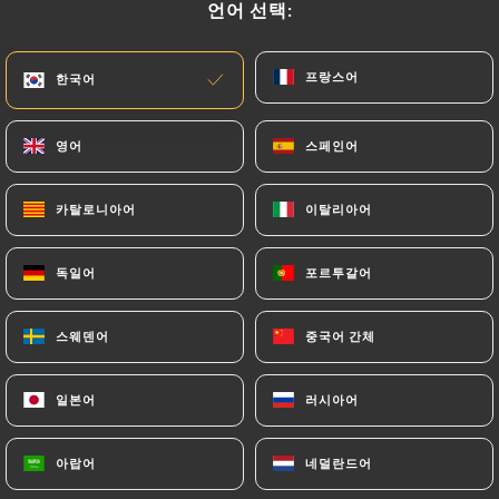
언어 선택:
언어 선택:
프랑스어
프랑스어
한국어
한국어
영어
영어
스페인어
스페인어
카탈로니아어
카탈로니아어
이탈리아어
이탈리아어
547 리뷰
독일어
독일어
포르투갈어
포르투갈어
RESTAURATION FRANÇAISE TRADITIONNELLE
115 Rue Raoul Briquet
스웨덴어
스웨덴어
중국어 간체
중국어 간체
62710 Courrières France
일본어
일본어
러시아어
러시아어
아랍어
아랍어
네덜란드어
네덜란드어
소개