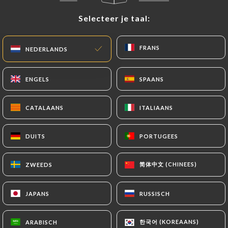
Selecteer je taal:
Selecteer je taal:
FRANS
FRANS
NEDERLANDS
NEDERLANDS
ENGELS
ENGELS
SPAANS
SPAANS
CATALAANS
CATALAANS
ITALIAANS
ITALIAANS
547 REVIEW
RESTAURATION FRANÇAISE TRADITIONNELLE
DUITS
DUITS
PORTUGEES
PORTUGEES
115 Rue Raoul Briquet
62710 Courrières France
简体中文 (CHINEES)
简体中文 (CHINEES)
ZWEEDS
ZWEEDS
JAPANS
JAPANS
RUSSISCH
RUSSISCH
Wie zijn wij?
한국어 (KOREAANS)
한국어 (KOREAANS)
ARABISCH
ARABISCH