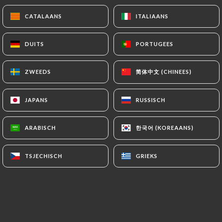
CATALAANS
CATALAANS
ITALIAANS
ITALIAANS
Kir vin Blanc
DUITS
DUITS
PORTUGEES
PORTUGEES
Vodka Absolut
简体中文 (CHINEES)
简体中文 (CHINEES)
ZWEEDS
ZWEEDS
Gin Citadelle
JAPANS
JAPANS
RUSSISCH
RUSSISCH
Whiskys
Jack Daniel's, Chivas 12 ans, Lagavulin 16 ans
한국어 (KOREAANS)
한국어 (KOREAANS)
ARABISCH
ARABISCH
Rhums
TSJECHISCH
TSJECHISCH
GRIEKS
GRIEKS
Botran 15 ans, Millonario XO