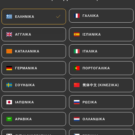
EL
ΜΕΝΟΎ
ΓΑΛΛΙΚΆ
ΓΑΛΛΙΚΆ
ΕΛΛΗΝΙΚΆ
ΕΛΛΗΝΙΚΆ
ΑΓΓΛΙΚΆ
ΑΓΓΛΙΚΆ
ΙΣΠΑΝΙΚΆ
ΙΣΠΑΝΙΚΆ
ΚΑΤΑΛΑΝΙΚΆ
ΚΑΤΑΛΑΝΙΚΆ
ΙΤΑΛΙΚΆ
ΙΤΑΛΙΚΆ
/
ΑΡΧΙΚΉ
ΕΠΑΦΉ
Επαφή
ΓΕΡΜΑΝΙΚΆ
ΓΕΡΜΑΝΙΚΆ
ΠΟΡΤΟΓΑΛΙΚΆ
ΠΟΡΤΟΓΑΛΙΚΆ
简体中文 (ΚΙΝΈΖΙΚΑ)
简体中文 (ΚΙΝΈΖΙΚΑ)
ΣΟΥΗΔΙΚΆ
ΣΟΥΗΔΙΚΆ
ΙΑΠΩΝΙΚΆ
ΙΑΠΩΝΙΚΆ
ΡΩΣΙΚΆ
ΡΩΣΙΚΆ
ΑΡΑΒΙΚΆ
ΑΡΑΒΙΚΆ
ΟΛΛΑΝΔΙΚΆ
ΟΛΛΑΝΔΙΚΆ
Restaurant L'Adresse