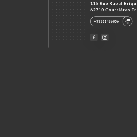
115 Rue Raoul Briqu
62710 Courrières F
+33361486856