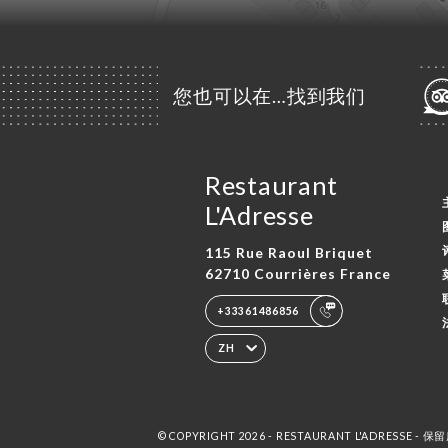
您也可以在…找到我们
Restaurant
L'Adresse
115 Rue Raoul Briquet
62710 Courrières France
+33361486856
ZH
© COPYRIGHT 2026 - RESTAURANT L'ADRESSE -