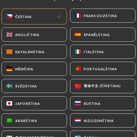
CS
NABÍDKA
FRANCOUZŠTINA
FRANCOUZŠTINA
ČEŠTINA
ČEŠTINA
ANGLIČTINA
ANGLIČTINA
ŠPANĚLŠTINA
ŠPANĚLŠTINA
KATALÁNŠTINA
KATALÁNŠTINA
ITALŠTINA
ITALŠTINA
/
DOMŮ
KONTAKT
Kontakt
NĚMČINA
NĚMČINA
PORTUGALŠTINA
PORTUGALŠTINA
简体中文 (ČÍNŠTINA)
简体中文 (ČÍNŠTINA)
ŠVÉDŠTINA
ŠVÉDŠTINA
JAPONŠTINA
JAPONŠTINA
RUŠTINA
RUŠTINA
ARABŠTINA
ARABŠTINA
NIZOZEMŠTINA
NIZOZEMŠTINA
Restaurant L'Adresse