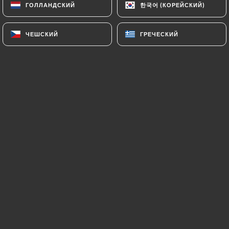
한국어 (КОРЕЙСКИЙ)
한국어 (КОРЕЙСКИЙ)
ГОЛЛАНДСКИЙ
ГОЛЛАНДСКИЙ
ЧЕШСКИЙ
ЧЕШСКИЙ
ГРЕЧЕСКИЙ
ГРЕЧЕСКИЙ
Tartelette du moment