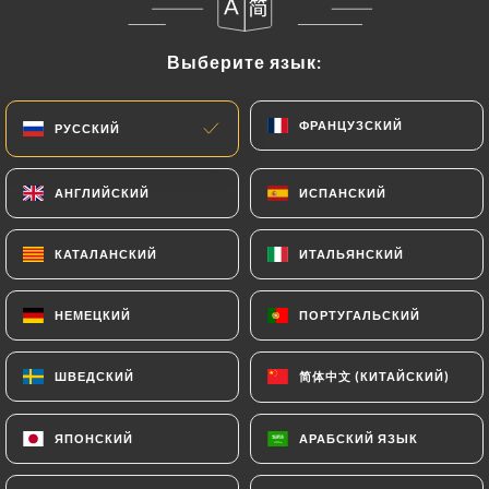
Выберите язык:
Выберите язык:
ФРАНЦУЗСКИЙ
ФРАНЦУЗСКИЙ
РУССКИЙ
РУССКИЙ
АНГЛИЙСКИЙ
АНГЛИЙСКИЙ
ИСПАНСКИЙ
ИСПАНСКИЙ
КАТАЛАНСКИЙ
КАТАЛАНСКИЙ
ИТАЛЬЯНСКИЙ
ИТАЛЬЯНСКИЙ
НЕМЕЦКИЙ
НЕМЕЦКИЙ
ПОРТУГАЛЬСКИЙ
ПОРТУГАЛЬСКИЙ
Planche Charcuterie et Fromage
简体中文 (КИТАЙСКИЙ)
简体中文 (КИТАЙСКИЙ)
ШВЕДСКИЙ
ШВЕДСКИЙ
ЯПОНСКИЙ
ЯПОНСКИЙ
АРАБСКИЙ ЯЗЫК
АРАБСКИЙ ЯЗЫК