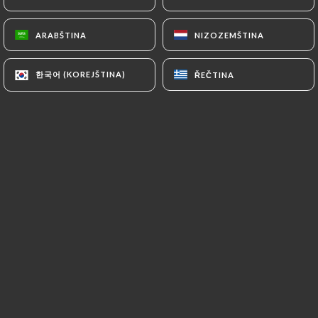
ARABŠTINA
ARABŠTINA
NIZOZEMŠTINA
NIZOZEMŠTINA
Hodnotil uživatel Brigitte B.
B
5/5
한국어 (KOREJŠTINA)
한국어 (KOREJŠTINA)
ŘEČTINA
ŘEČTINA
Cela fait plusieurs fois que .nous venons
dans ce restaurant et nous nous y regalons
toujours autant. Le personnel est agréable
et à notre écoute.
11/07/2026
•
06:35
Hodnotil uživatel David N.
D
4/5
Très bel endroit, accueil parfait, plats très
bien La pièce principale est "un peu"
bruyante : y remédier fera gagner une
étoile !