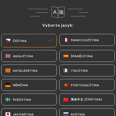
CS
NABÍDKA
Vyberte jazyk:
Vyberte jazyk:
FRANCOUZŠTINA
FRANCOUZŠTINA
ČEŠTINA
ČEŠTINA
/
DOMŮ
RECENZE
Recenze
ANGLIČTINA
ANGLIČTINA
ŠPANĚLŠTINA
ŠPANĚLŠTINA
KATALÁNŠTINA
KATALÁNŠTINA
ITALŠTINA
ITALŠTINA
NĚMČINA
NĚMČINA
PORTUGALŠTINA
PORTUGALŠTINA
547 recenze společnosti Uniiti
4.8 / 5
简体中文 (ČÍNŠTINA)
简体中文 (ČÍNŠTINA)
ŠVÉDŠTINA
ŠVÉDŠTINA
100% skutečné, ověřené recenze.
JAPONŠTINA
JAPONŠTINA
RUŠTINA
RUŠTINA